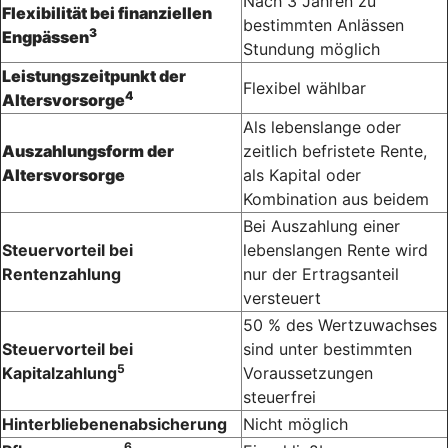
Nach 3 Jahren zu
Flexibilität bei finanziellen
bestimmten Anlässen
3
Engpässen
Stundung möglich
Leistungszeitpunkt der
Flexibel wählbar
4
Altersvorsorge
Als lebenslange oder
Auszahlungsform der
zeitlich befristete Rente,
Altersvorsorge
als Kapital oder
Kombination aus beidem
Bei Auszahlung einer
Steuervorteil bei
lebenslangen Rente wird
Rentenzahlung
nur der Ertragsanteil
versteuert
50 % des Wertzuwachses
Steuervorteil bei
sind unter bestimmten
5
Kapitalzahlung
Voraussetzungen
steuerfrei
Hinterbliebenenabsicherung
Nicht möglich
6