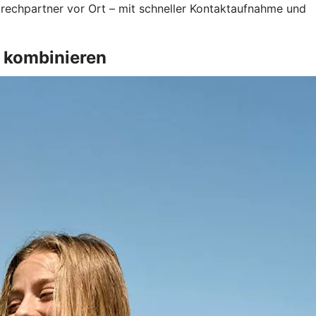
prechpartner vor Ort – mit schneller Kontaktaufnahme und
t kombinieren