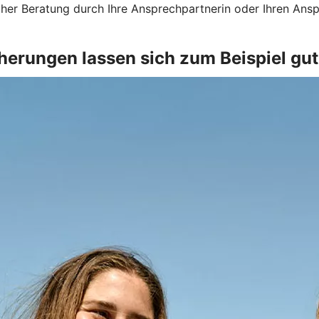
icher Beratung durch Ihre Ansprechpartnerin oder Ihren Ans
herungen lassen sich zum Beispiel gu