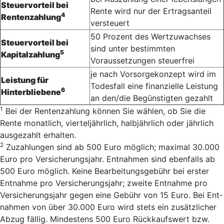
Steuervorteil bei
Rente wird nur der Ertragsanteil
4
Rentenzahlung
versteuert
50 Prozent des Wertzuwachses
Steuervorteil bei
sind unter bestimmten
5
Kapitalzahlung
Voraussetzungen steuerfrei
je nach Vorsorgekonzept wird im
Leistung für
Todesfall eine finanzielle Leistung
6
Hinterbliebene
an den/die Begünstigten gezahlt
1
Bei der Rentenzahlung können Sie wählen, ob Sie die
Rente monatlich, vierteljährlich, halbjährlich oder jährlich
ausgezahlt erhalten.
2
Zu­zah­lun­gen sind ab 500 Euro mög­lich; ma­xi­mal 30.000
Euro pro Ver­si­cherungs­jahr. Ent­nah­men sind eben­falls ab
500 Euro mög­lich. Keine Bearbeitungsgebühr bei erster
Entnahme pro Versicherungsjahr; zweite Entnahme pro
Versicherungsjahr gegen eine Gebühr von 15 Euro. Bei Ent­
nah­men von über 30.000 Euro wird stets ein zu­sätz­li­cher
Ab­zug fäl­lig. Min­des­tens 500 Euro Rück­kaufs­wert bzw.